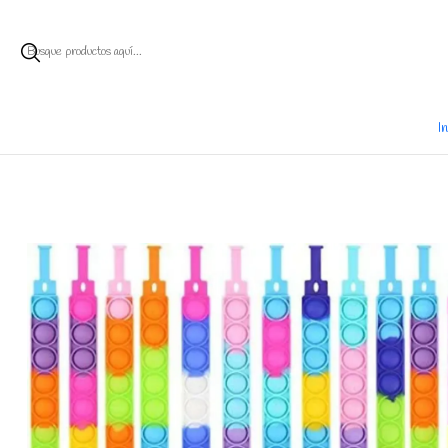
Ent
I