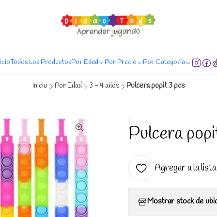
regas de Lunes a Sábado, entregas en 24 hrs. comprando antes de las 20:00
nicio
Todos Los Productos
Por Edad
Por Precio
Por Categoría
Inicio
Por Edad
3 - 4 años
Pulcera popit 3 pcs
|
Pulcera popi
Agregar a la lista
Mostrar stock de ubi