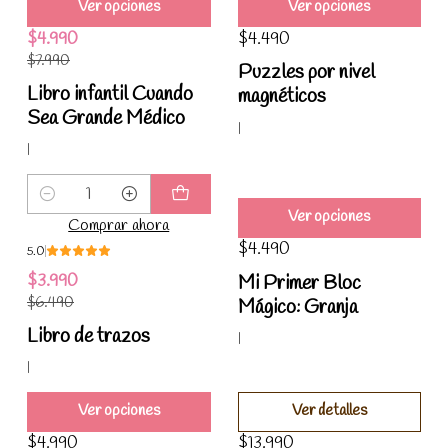
Ver opciones
Ver opciones
$4.990
$4.490
-38%
$7.990
Puzzles por nivel
Libro infantil Cuando
magnéticos
Sea Grande Médico
|
|
Cantidad
Ver opciones
Comprar ahora
$4.490
5.0
-39%
Agotado
$3.990
Mi Primer Bloc
$6.490
Mágico: Granja
Libro de trazos
|
|
Ver opciones
Ver detalles
$4.990
$13.990