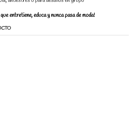
ual, antiestrés o para desafíos en grupo
que entretiene, educa y nunca pasa de moda!
UCTO