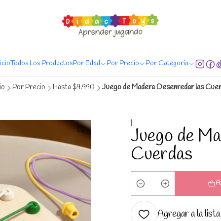
regas de Lunes a Sábado, entregas en 24 hrs. comprando antes de las 20:00
nicio
Todos Los Productos
Por Edad
Por Precio
Por Categoría
io
Por Precio
Hasta $9.990
Juego de Madera Desenredar las Cue
|
Juego de Ma
Cuerdas
A
Cantidad
Agregar a la lista