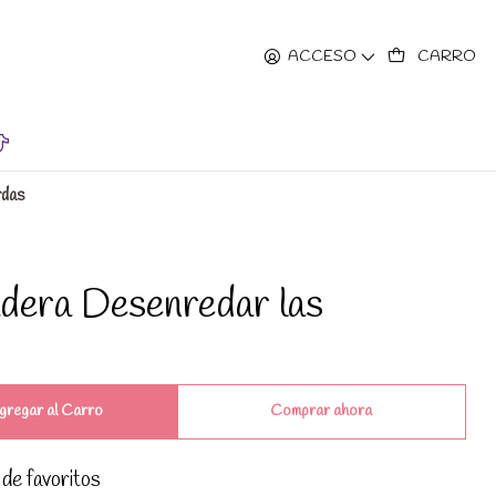
hrs.
ACCESO
CARRO
rdas
dera Desenredar las
gregar al Carro
Comprar ahora
 de favoritos