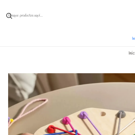
Ent
I
Inic