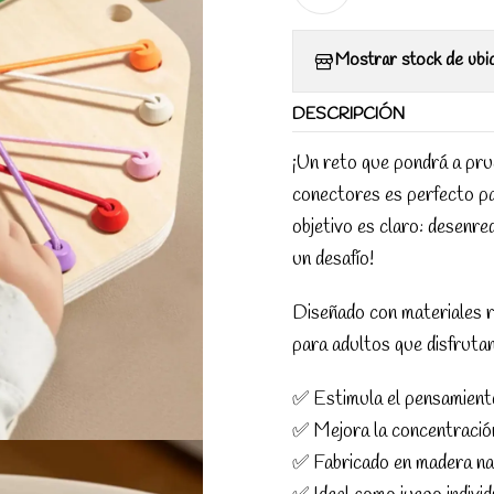
Mostrar stock de ubi
DESCRIPCIÓN
¡Un reto que pondrá a pru
conectores es perfecto para
objetivo es claro: desenred
un desafío!
Diseñado con materiales r
para adultos que disfruta
✅ Estimula el pensamiento
✅ Mejora la concentración
✅ Fabricado en madera na