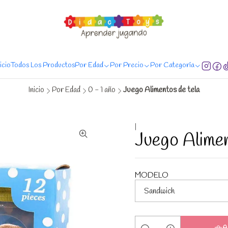
regas de Lunes a Sábado, entregas en 24 hrs. comprando antes de las 20:00
nicio
Todos Los Productos
Por Edad
Por Precio
Por Categoría
Inicio
Por Edad
0 - 1 año
Juego Alimentos de tela
|
Juego Alimen
MODELO