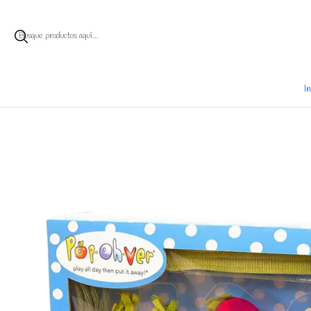
Ent
I