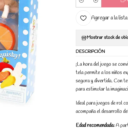
A
Cantidad
Agregar a la lista
Mostrar stock de ubi
DESCRIPCIÓN
¡La hora del juego se con
tela permite a los niños e
segura y divertida. Con te
para estimular la imaginaci
Ideal para juegos de rol c
acompaña el desarrollo del 
Edad recomendada:
A part