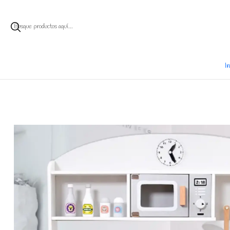
Ent
I