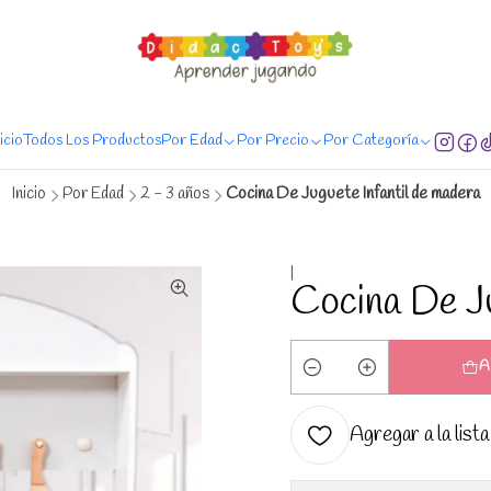
regas de Lunes a Sábado, entregas en 24 hrs. comprando antes de las 20:00
nicio
Todos Los Productos
Por Edad
Por Precio
Por Categoría
Inicio
Por Edad
2 - 3 años
Cocina De Juguete Infantil de madera
|
Cocina De Ju
A
Cantidad
Agregar a la lista